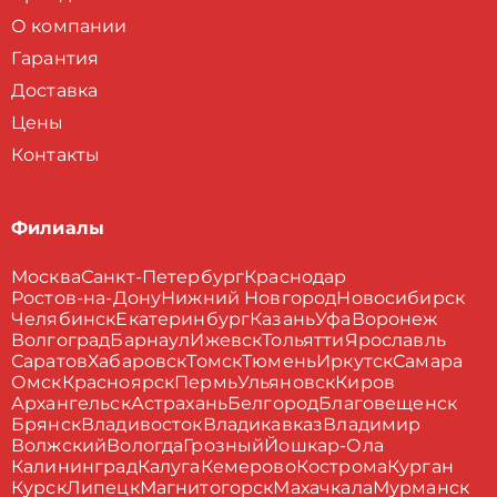
О компании
Гарантия
Доставка
Цены
Контакты
Филиалы
Москва
Санкт-Петербург
Краснодар
Ростов-на-Дону
Нижний Новгород
Новосибирск
Челябинск
Екатеринбург
Казань
Уфа
Воронеж
Волгоград
Барнаул
Ижевск
Тольятти
Ярославль
Саратов
Хабаровск
Томск
Тюмень
Иркутск
Самара
Омск
Красноярск
Пермь
Ульяновск
Киров
Архангельск
Астрахань
Белгород
Благовещенск
Брянск
Владивосток
Владикавказ
Владимир
Волжский
Вологда
Грозный
Йошкар-Ола
Калининград
Калуга
Кемерово
Кострома
Курган
Курск
Липецк
Магнитогорск
Махачкала
Мурманск