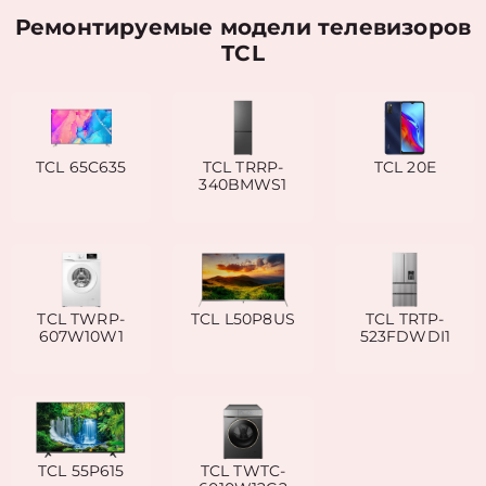
Ремонтируемые модели телевизоров
TCL
TCL 65C635
TCL TRRP-
TCL 20E
340BMWS1
TCL TWRP-
TCL L50P8US
TCL TRTP-
607W10W1
523FDWDI1
TCL 55P615
TCL TWTC-