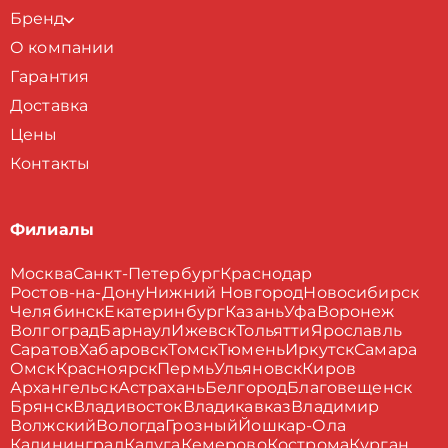
Бренд
О компании
Гарантия
Доставка
Цены
Контакты
Филиалы
Москва
Санкт-Петербург
Краснодар
Ростов-на-Дону
Нижний Новгород
Новосибирск
Челябинск
Екатеринбург
Казань
Уфа
Воронеж
Волгоград
Барнаул
Ижевск
Тольятти
Ярославль
Саратов
Хабаровск
Томск
Тюмень
Иркутск
Самара
Омск
Красноярск
Пермь
Ульяновск
Киров
Архангельск
Астрахань
Белгород
Благовещенск
Брянск
Владивосток
Владикавказ
Владимир
Волжский
Вологда
Грозный
Йошкар-Ола
Калининград
Калуга
Кемерово
Кострома
Курган