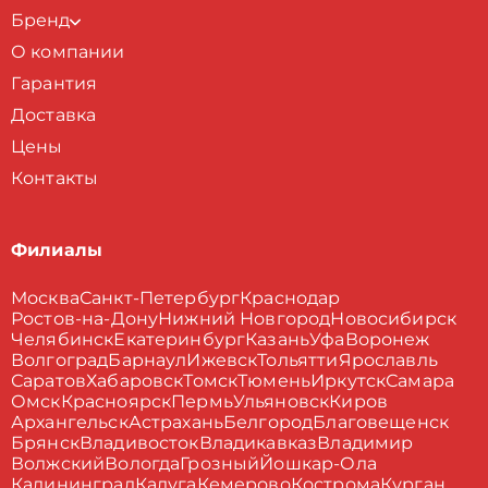
Бренд
О компании
Гарантия
Доставка
Цены
Контакты
Филиалы
Москва
Санкт-Петербург
Краснодар
Ростов-на-Дону
Нижний Новгород
Новосибирск
Челябинск
Екатеринбург
Казань
Уфа
Воронеж
Волгоград
Барнаул
Ижевск
Тольятти
Ярославль
Саратов
Хабаровск
Томск
Тюмень
Иркутск
Самара
Омск
Красноярск
Пермь
Ульяновск
Киров
Архангельск
Астрахань
Белгород
Благовещенск
Брянск
Владивосток
Владикавказ
Владимир
Волжский
Вологда
Грозный
Йошкар-Ола
Калининград
Калуга
Кемерово
Кострома
Курган