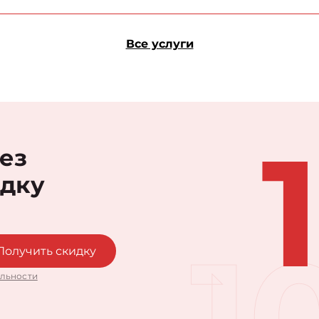
Все услуги
рез
идку
1
Получить скидку
льности