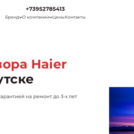
+73952785413
Бренд
О компании
Цены
Контакты
ора Haier
утске
 гарантией на ремонт до 3-х лет