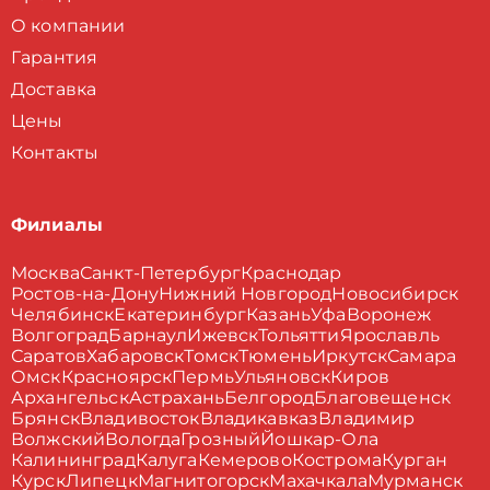
О компании
Гарантия
Доставка
Цены
Контакты
Филиалы
Москва
Санкт-Петербург
Краснодар
Ростов-на-Дону
Нижний Новгород
Новосибирск
Челябинск
Екатеринбург
Казань
Уфа
Воронеж
Волгоград
Барнаул
Ижевск
Тольятти
Ярославль
Саратов
Хабаровск
Томск
Тюмень
Иркутск
Самара
Омск
Красноярск
Пермь
Ульяновск
Киров
Архангельск
Астрахань
Белгород
Благовещенск
Брянск
Владивосток
Владикавказ
Владимир
Волжский
Вологда
Грозный
Йошкар-Ола
Калининград
Калуга
Кемерово
Кострома
Курган
Курск
Липецк
Магнитогорск
Махачкала
Мурманск