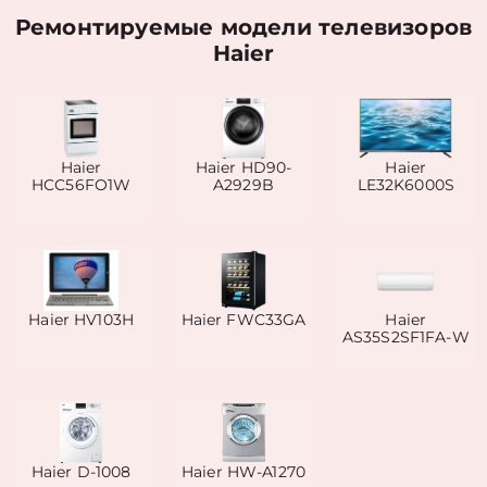
Ремонтируемые модели телевизоров
Haier
Haier
Haier HD90-
Haier
HCC56FO1W
A2929B
LE32K6000S
Haier HV103H
Haier FWC33GA
Haier
AS35S2SF1FA-W
Haier D-1008
Haier HW-A1270