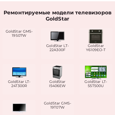
Ремонтируемые модели телевизоров
GoldStar
GoldStar GMS-
19S07W
GoldStar LT-
GoldStar
22A300F
Y6109EO-T
GoldStar LT-
GoldStar
GoldStar LT-
24T300R
I5406EW
55T500U
GoldStar GMS-
19T07W