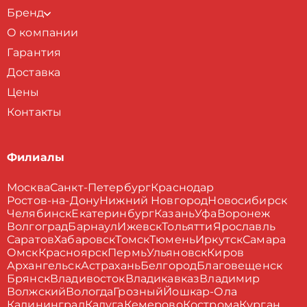
Бренд
О компании
Гарантия
Доставка
Цены
Контакты
Филиалы
Москва
Санкт-Петербург
Краснодар
Ростов-на-Дону
Нижний Новгород
Новосибирск
Челябинск
Екатеринбург
Казань
Уфа
Воронеж
Волгоград
Барнаул
Ижевск
Тольятти
Ярославль
Саратов
Хабаровск
Томск
Тюмень
Иркутск
Самара
Омск
Красноярск
Пермь
Ульяновск
Киров
Архангельск
Астрахань
Белгород
Благовещенск
Брянск
Владивосток
Владикавказ
Владимир
Волжский
Вологда
Грозный
Йошкар-Ола
Калининград
Калуга
Кемерово
Кострома
Курган