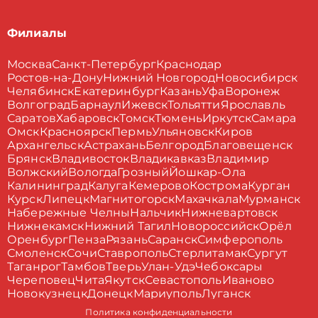
Филиалы
Москва
Санкт-Петербург
Краснодар
Ростов-на-Дону
Нижний Новгород
Новосибирск
Челябинск
Екатеринбург
Казань
Уфа
Воронеж
Волгоград
Барнаул
Ижевск
Тольятти
Ярославль
Саратов
Хабаровск
Томск
Тюмень
Иркутск
Самара
Омск
Красноярск
Пермь
Ульяновск
Киров
Архангельск
Астрахань
Белгород
Благовещенск
Брянск
Владивосток
Владикавказ
Владимир
Волжский
Вологда
Грозный
Йошкар-Ола
Калининград
Калуга
Кемерово
Кострома
Курган
Курск
Липецк
Магнитогорск
Махачкала
Мурманск
Набережные Челны
Нальчик
Нижневартовск
Нижнекамск
Нижний Тагил
Новороссийск
Орёл
Оренбург
Пенза
Рязань
Саранск
Симферополь
Смоленск
Сочи
Ставрополь
Стерлитамак
Сургут
Таганрог
Тамбов
Тверь
Улан-Удэ
Чебоксары
Череповец
Чита
Якутск
Севастополь
Иваново
Новокузнецк
Донецк
Мариуполь
Луганск
Политика конфиденциальности